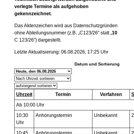
verlegte Termine als aufgehoben
gekennzeichnet.
Das Aktenzeichen wird aus Datenschutzgründen
ohne Abteilungsnummer (z.B. „C123/26” statt „
10
C 123/26”) dargestellt.
Letzte Aktualisierung: 06.08.2026, 17:25 Uhr
Datum und Sortierung
Uhrzeit
Termin
Verfahren
S
Ab 10:00 Uhr
10:30
Anhörungstermin
Unbekannt
2
Uhr
10:45
Anhörungstermin
Unbekannt
2