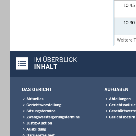
10:45
10:30
Weitere T
IM ÜBERBLICK
Justiz-Portal im Überblick:
INHALT
DAS GERICHT
AUFGABEN
Aktuelles
Abteilungen
Gerichtsvorstellung
Gerichtsvollzi
Sitzungstermine
Geschäftsverte
Zwangsversteigerungs­termine
Gerichtsbezirk
Justiz-Auktion
Ausbildung
Barrierefreiheit