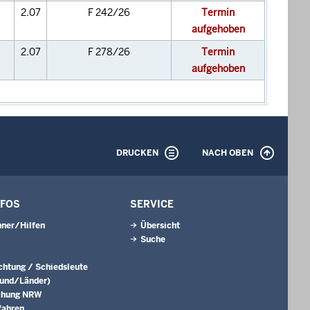
2.07
F 242/26
Termin
aufgehoben
2.07
F 278/26
Termin
aufgehoben
DRUCKEN
NACH OBEN
NFOS
SERVICE
ner/Hilfen
Übersicht
Suche
ichtung / Schiedsleute
Bund/Länder)
chung NRW
fahren