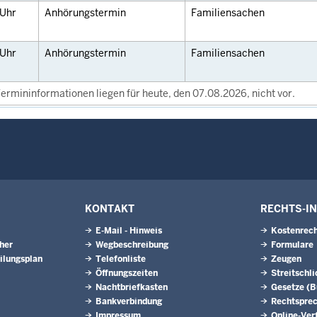
Uhr
Anhörungstermin
Familiensachen
Uhr
Anhörungstermin
Familiensachen
ermininformationen liegen für heute, den 07.08.2026, nicht vor.
KONTAKT
RECHTS-I
E-Mail - Hinweis
Kostenrech
eher
Wegbeschreibung
Formulare
ilungsplan
Telefonliste
Zeugen
Öffnungszeiten
Streitschl
Nachtbriefkasten
Gesetze (
Bankverbindung
Rechtspre
Impressum
Online-Ver