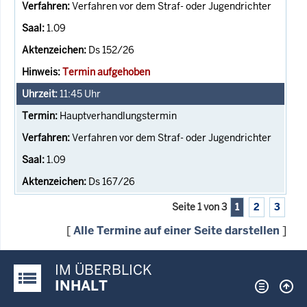
Verfahren vor dem Straf- oder Jugendrichter
1.09
Ds 152/26
Termin aufgehoben
11:45
Uhr
Hauptverhandlungstermin
Verfahren vor dem Straf- oder Jugendrichter
1.09
Ds 167/26
Seite 1 von 3
1
2
3
[
Alle Termine auf einer Seite darstellen
]
IM ÜBERBLICK
Justiz-Portal im Überblick:
INHALT