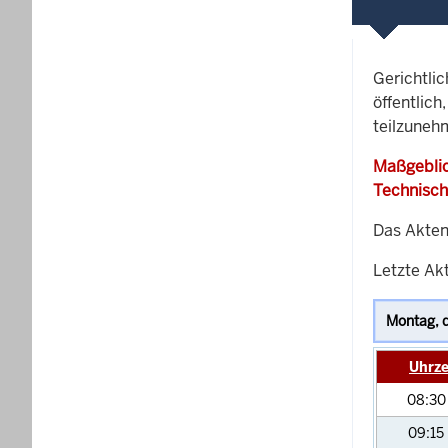
Gerichtli
öffentlich
teilzunehm
Maßgeblic
Technisch
Das Akten
Letzte Akt
Uhrze
08:3
09:15