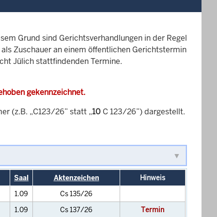
esem Grund sind Gerichtsverhandlungen in der Regel
it als Zuschauer an einem öffentlichen Gerichtstermin
cht Jülich stattfindenden Termine.
gehoben gekennzeichnet.
 (z.B. „C123/26” statt „
10
C 123/26”) dargestellt.
Saal
Aktenzeichen
Hinweis
1.09
Cs 135/26
1.09
Cs 137/26
Termin