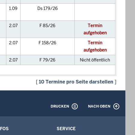
1.09
Ds 179/26
2.07
F 85/26
Termin
aufgehoben
2.07
F 158/26
Termin
aufgehoben
2.07
F 79/26
Nicht öffentlich
[
10 Termine pro Seite darstellen
]
DRUCKEN
NACH OBEN
NFOS
SERVICE